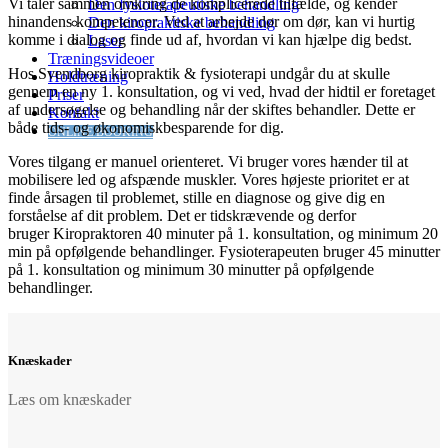
Vi taler sammen omkring de komplicerede tilfælde, og kender
Den fysioterapeutiske behandling
hinandens kompetencer. Ved at arbejde dør om dør, kan vi hurtig
Den kiropraktiske behandling
komme i dialog og finde ud af, hvordan vi kan hjælpe dig bedst.
Laser
Træningsvideoer
Hos Svendborg kiropraktik & fysioterapi undgår du at skulle
Holdtræning
gennem en ny 1. konsultation, og vi ved, hvad der hidtil er foretaget
Priser
af undersøgelse og behandling når der skiftes behandler. Dette er
Kontakt
både tids- og økonomiskbesparende for dig.
ONLINE BOOKING
Vores tilgang er manuel orienteret. Vi bruger vores hænder til at
mobilisere led og afspænde muskler. Vores højeste prioritet er at
finde årsagen til problemet, stille en diagnose og give dig en
forståelse af dit problem. Det er tidskrævende og derfor
bruger Kiropraktoren 40 minuter på 1. konsultation, og minimum 20
min på opfølgende behandlinger. Fysioterapeuten bruger 45 minutter
på 1. konsultation og minimum 30 minutter på opfølgende
behandlinger.​
Knæskader
Læs om knæskader