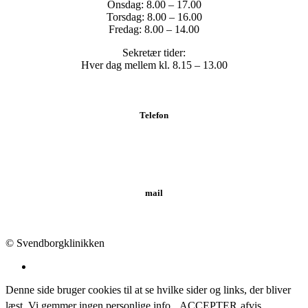
Onsdag: 8.00 – 17.00
Torsdag: 8.00 – 16.00
Fredag: 8.00 – 14.00
Sekretær tider:
Hver dag mellem kl. 8.15 – 13.00
Telefon
Tlf.: 62 20 19 19
mail
info@svendborgklinikken.dk
© Svendborgklinikken
Denne side bruger cookies til at se hvilke sider og links, der bliver
læst. Vi gemmer ingen personlige info.
ACCEPTER
afvis