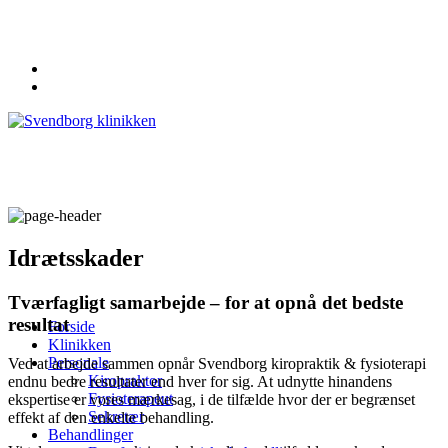
62 20 19 19
info@svendborgklinikken.dk
Idrætsskader
Tværfagligt samarbejde – for at opnå det bedste
resultat
Forside
Klinikken
Personale
Ved at arbejde sammen opnår Svendborg kiropraktik & fysioterapi
Kiropraktor
endnu bedre resultater end hver for sig. At udnytte hinandens
Fysioterapeut
ekspertise er vores mærkesag, i de tilfælde hvor der er begrænset
Sekretær
effekt af den enkelte behandling.
Behandlinger