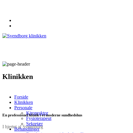
62 20 19 19
info@svendborgklinikken.dk
Klinikken
Forside
Klinikken
Personale
Kiropraktor
En professionel klinik i et moderne sundhedshus
Fysioterapeut
Sekretær
I hjertet af Svendborg
Behandlinger