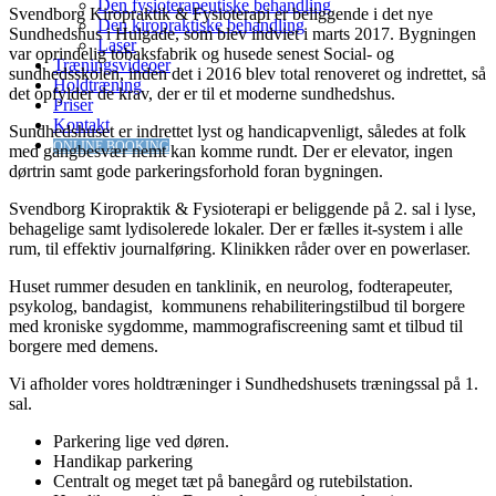
Den fysioterapeutiske behandling
Svendborg Kiropraktik & Fysioterapi er beliggende i det nye
Den kiropraktiske behandling
Sundhedshus i Hulgade, som blev indviet i marts 2017. Bygningen
Laser
var oprindelig tobaksfabrik og husede senest Social- og
Træningsvideoer
sundhedsskolen, inden det i 2016 blev total renoveret og indrettet, så
Holdtræning
det opfylder de krav, der er til et moderne sundhedshus.
Priser
Kontakt
Sundhedshuset er indrettet lyst og handicapvenligt, således at folk
ONLINE BOOKING
med gangbesvær nemt kan komme rundt. Der er elevator, ingen
dørtrin samt gode parkeringsforhold foran bygningen.
Svendborg Kiropraktik & Fysioterapi er beliggende på 2. sal i lyse,
behagelige samt lydisolerede lokaler. Der er fælles it-system i alle
rum, til effektiv journalføring. Klinikken råder over en powerlaser.
Huset rummer desuden en tanklinik, en neurolog, fodterapeuter,
psykolog, bandagist, kommunens rehabiliteringstilbud til borgere
med kroniske sygdomme, mammografiscreening samt et tilbud til
borgere med demens.
Vi afholder vores holdtræninger i Sundhedshusets træningssal på 1.
sal.
Parkering lige ved døren.
Handikap parkering
Centralt og meget tæt på banegård og rutebilstation.