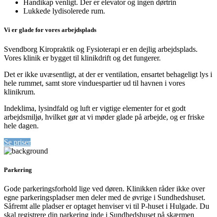
Handikap venligt. Der er elevator og ingen dørtrin
Lukkede lydisolerede rum.
Vi er glade for vores arbejdsplads
Svendborg Kiropraktik og Fysioterapi er en dejlig arbejdsplads.
Vores klinik er bygget til klinikdrift og det fungerer.
Det er ikke uvæsentligt, at der er ventilation, ensartet behageligt lys i
hele rummet, samt store vinduespartier ud til havnen i vores
klinikrum.
Indeklima, lysindfald og luft er vigtige elementer for et godt
arbejdsmiljø, hvilket gør at vi møder glade på arbejde, og er friske
hele dagen.
Se priser
Parkering
Gode parkeringsforhold lige ved døren. Klinikken råder ikke over
egne parkeringspladser men deler med de øvrige i Sundhedshuset.
Såfremt alle pladser er optaget henviser vi til P-huset i Hulgade. Du
skal registrere din parkering inde i Sundhedshuset på skærmen