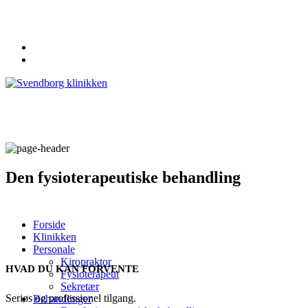
62 20 19 19
info@svendborgklinikken.dk
Den fysioterapeutiske behandling
Forside
Klinikken
Personale
Kiropraktor
HVAD DU KAN FORVENTE
Fysioterapeut
Sekretær
Seriøs og professionel tilgang.
Behandlinger