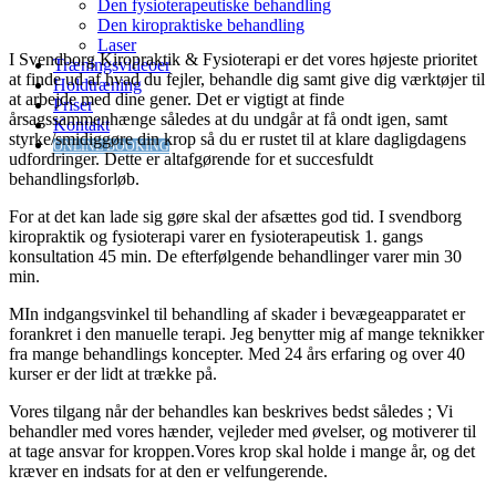
Den fysioterapeutiske behandling
Den kiropraktiske behandling
Laser
I Svendborg Kiropraktik & Fysioterapi er det vores højeste prioritet
Træningsvideoer
at finde ud af hvad du fejler, behandle dig samt give dig værktøjer til
Holdtræning
at arbejde med dine gener. Det er vigtigt at finde
Priser
årsagssammenhænge således at du undgår at få ondt igen, samt
Kontakt
styrke/smidiggøre din krop så du er rustet til at klare dagligdagens
ONLINE BOOKING
udfordringer. Dette er altafgørende for et succesfuldt
behandlingsforløb.
For at det kan lade sig gøre skal der afsættes god tid. I svendborg
kiropraktik og fysioterapi varer en fysioterapeutisk 1. gangs
konsultation 45 min. De efterfølgende behandlinger varer min 30
min.
MIn indgangsvinkel til behandling af skader i bevægeapparatet er
forankret i den manuelle terapi. Jeg benytter mig af mange teknikker
fra mange behandlings koncepter. Med 24 års erfaring og over 40
kurser er der lidt at trække på.
Vores tilgang når der behandles kan beskrives bedst således ; Vi
behandler med vores hænder, vejleder med øvelser, og motiverer til
at tage ansvar for kroppen.
Vores krop skal holde i mange år, og det
kræver en indsats for at den er velfungerende.