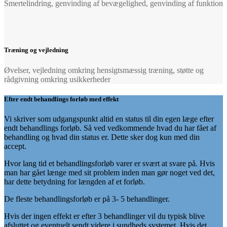
Smertelindring, genvinding af bevægelighed, genvinding af funktion
Træning og vejledning
Øvelser, vejledning omkring hensigtsmæssig træning, støtte og
rådgivning omkring usikkerheder
Efter endt behandlings forløb med effekt
Vi skriver som udgangspunkt altid en status til din egen læge efter
endt behandlings forløb. Så ved vedkommende hvad du har fået af
behandling og hvad din status er. Dette sker dog kun med din
accept.
Hvor lang tid et behandlingsforløb varer er svært at svare på. Hvis
man har gået længe med sit problem inden man gør noget ved det,
har dette betydning for længden af et forløb.
De fleste behandlingsforløb er på 3- 5 behandlinger.
Hvis der ingen effekt er efter 3 behandlinger vil du typisk blive
afsluttet og eventuelt sendt videre i sundheds systemet. Hvis det