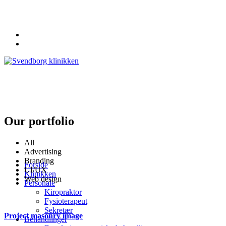
62 20 19 19
info@svendborgklinikken.dk
Our portfolio
All
Advertising
Branding
Forside
UI/UX
Klinikken
Web design
Personale
Kiropraktor
Fysioterapeut
Sekretær
Project masonry image
Behandlinger