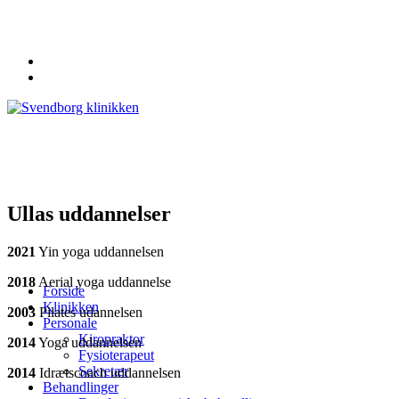
62 20 19 19
info@svendborgklinikken.dk
Ullas uddannelser
2021
Yin yoga uddannelsen
2018
Aerial yoga uddannelse
Forside
Klinikken
2003
Pilates udannelsen
Personale
Kiropraktor
2014
Yoga uddannelsen
Fysioterapeut
Sekretær
2014
Idrætscoach uddannelsen
Behandlinger