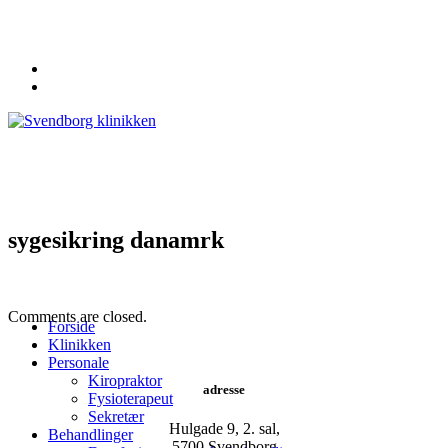
62 20 19 19
info@svendborgklinikken.dk
sygesikring danamrk
Comments are closed.
Forside
Klinikken
Personale
Kiropraktor
adresse
Fysioterapeut
Sekretær
Hulgade 9, 2. sal,
Behandlinger
​5700 Svendborg