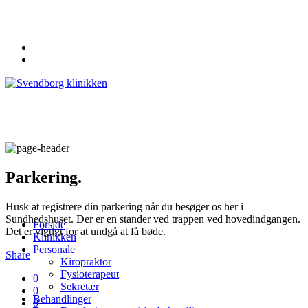
62 20 19 19
info@svendborgklinikken.dk
Parkering.
Husk at registrere din parkering når du besøger os her i
Sundhedshuset. Der er en stander ved trappen ved hovedindgangen.
Forside
Det er vigtigt for at undgå at få bøde.
Klinikken
Personale
Share
Kiropraktor
Fysioterapeut
0
Sekretær
0
Behandlinger
0