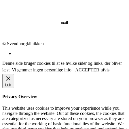
Tlf.: 62 20 19 19
mail
info@svendborgklinikken.dk
© Svendborgklinikken
Denne side bruger cookies til at se hvilke sider og links, der bliver
læst. Vi gemmer ingen personlige info.
ACCEPTER
afvis
Luk
Privacy Overview
This website uses cookies to improve your experience while you
navigate through the website. Out of these cookies, the cookies that
are categorized as necessary are stored on your browser as they are
essential for the working of basic functionalities of the website. We
also use third-party cookies that help us analyze and understand how