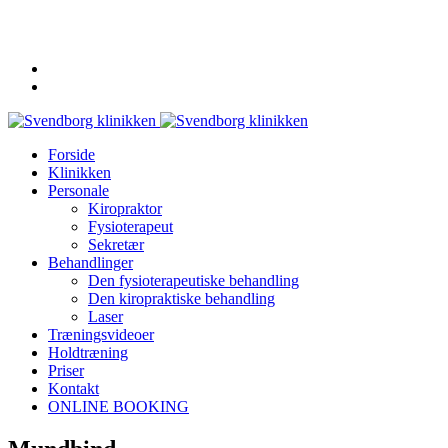
62 20 19 19
info@svendborgklinikken.dk
Forside
Klinikken
Personale
Kiropraktor
Fysioterapeut
Sekretær
Behandlinger
Den fysioterapeutiske behandling
Den kiropraktiske behandling
Laser
Træningsvideoer
Holdtræning
Priser
Kontakt
ONLINE BOOKING