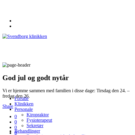
62 20 19 19
info@svendborgklinikken.dk
God jul og godt nytår
Vi er hjemme sammen med familien i disse dage: Tirsdag den 24. –
fredag den 26.
Forside
Klinikken
Share
Personale
Kiropraktor
0
Fysioterapeut
0
Sekretær
0
Behandlinger
0