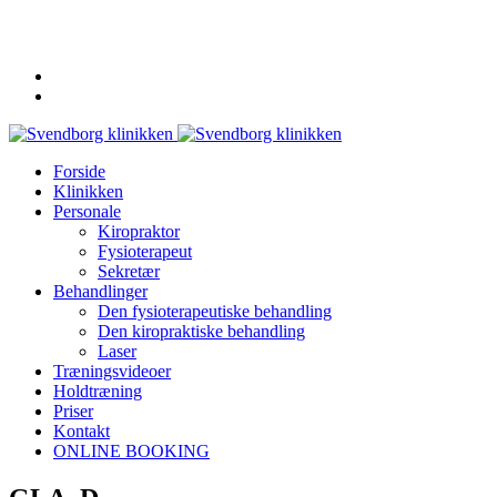
62 20 19 19
info@svendborgklinikken.dk
Forside
Klinikken
Personale
Kiropraktor
Fysioterapeut
Sekretær
Behandlinger
Den fysioterapeutiske behandling
Den kiropraktiske behandling
Laser
Træningsvideoer
Holdtræning
Priser
Kontakt
ONLINE BOOKING