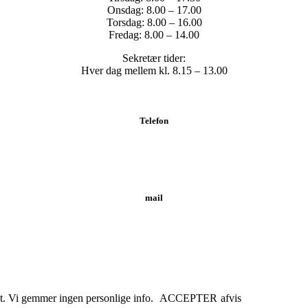
Onsdag: 8.00 – 17.00
Torsdag: 8.00 – 16.00
Fredag: 8.00 – 14.00
Sekretær tider:
Hver dag mellem kl. 8.15 – 13.00
Telefon
Tlf.: 62 20 19 19
mail
info@svendborgklinikken.dk
æst. Vi gemmer ingen personlige info.
ACCEPTER
afvis