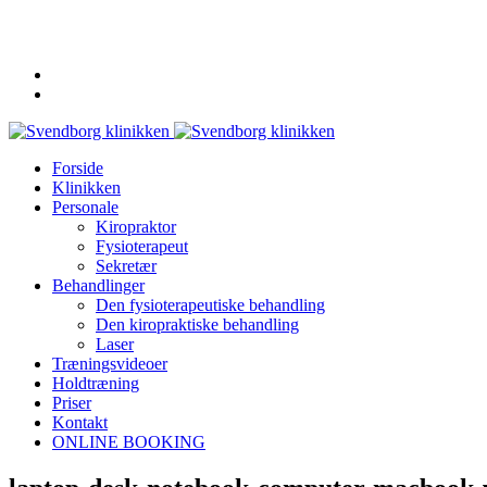
62 20 19 19
info@svendborgklinikken.dk
Forside
Klinikken
Personale
Kiropraktor
Fysioterapeut
Sekretær
Behandlinger
Den fysioterapeutiske behandling
Den kiropraktiske behandling
Laser
Træningsvideoer
Holdtræning
Priser
Kontakt
ONLINE BOOKING