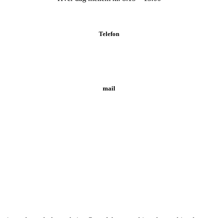
Telefon
Tlf.: 62 20 19 19
mail
info@svendborgklinikken.dk