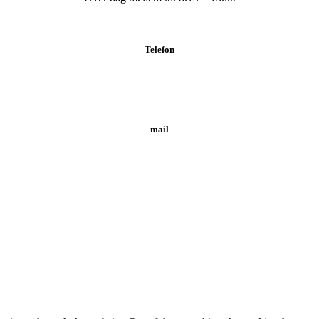
Telefon
Tlf.: 62 20 19 19
mail
info@svendborgklinikken.dk