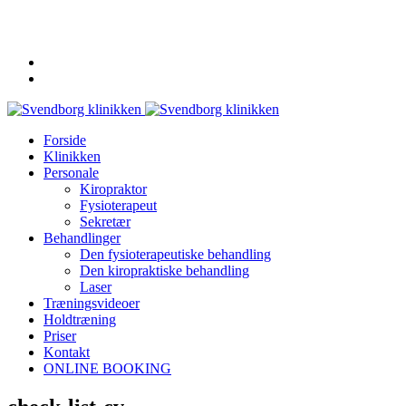
62 20 19 19
info@svendborgklinikken.dk
Forside
Klinikken
Personale
Kiropraktor
Fysioterapeut
Sekretær
Behandlinger
Den fysioterapeutiske behandling
Den kiropraktiske behandling
Laser
Træningsvideoer
Holdtræning
Priser
Kontakt
ONLINE BOOKING